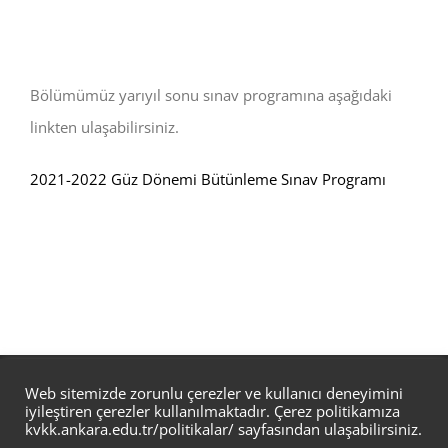
Bölümümüz yarıyıl sonu sınav programına aşağıdaki
linkten ulaşabilirsiniz.
2021-2022 Güz Dönemi Bütünleme Sınav Programı
Ankara Üniversitesi, Dil ve Tarih–Coğrafya Fakültesi, Bilgi ve Belge
Web sitemizde zorunlu çerezler ve kullanıcı deneyimini
iyileştiren çerezler kullanılmaktadır. Çerez politikamıza
Yönetimi Bölümü, 06100, Sıhhiye/Ankara/Türkiye Tel:
kvkk.ankara.edu.tr/politikalar/
sayfasından ulaşabilirsiniz.