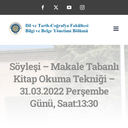
Skip
Facebook
X
YouTube
Instagram
to
content
Söyleşi – Makale Tabanlı
Kitap Okuma Tekniği –
31.03.2022 Perşembe
Günü, Saat:13:30